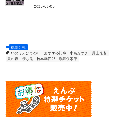
2026-08-06
観劇予報
いのうえひでのり
おすすめ記事
中島かずき
尾上松也
朧の森に棲む鬼
松本幸四郎
歌舞伎家話