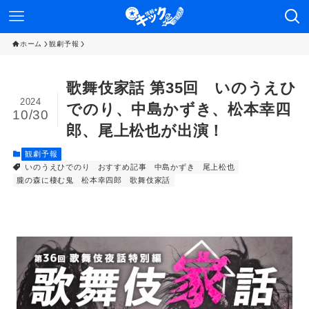
ホーム
観劇予報
歌舞伎家話 第35回 いのうえひ
2024
でのり、中島かずき、松本幸四
10/30
郎、尾上松也が出演！
観劇予報
いのうえひでのり
おすすめ記事
中島かずき
尾上松也
朧の森に棲む鬼
松本幸四郎
歌舞伎家話