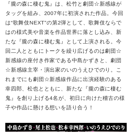
『朧の森に棲む鬼』は、松竹と劇団☆新感線が
タッグを組み、2007年に初演された作品。今回
は“歌舞伎NEXT”の第2弾として、歌舞伎ならで
はの様式美や音楽を作品世界に落とし込み、新
たな『朧の森に棲む鬼』として上演される。今
回二人とともにトークを繰り広げるのは劇団☆
新感線の座付き作家である中島かずきと、劇団
☆新感線主宰・演出家のいのうえひでのり。こ
れまでにも劇団☆新感線作品に出演経験のある
幸四郎、松也とともに、新たな『朧の森に棲む
鬼』を創り上げる4名が、初日に向けた稽古の様
子や作品に懸ける想いを語り合う！