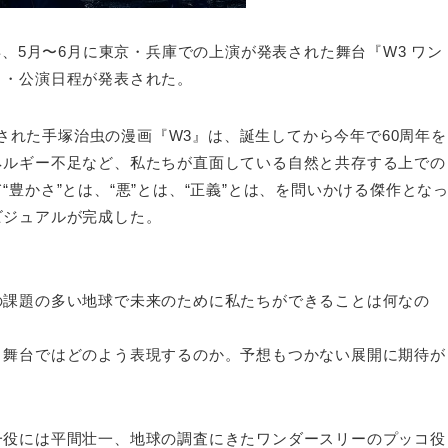
年、5月〜6月に東京・兵庫での上演が発表された舞台『W3 ワン
ト・公演日程が発表された。
連載された手塚治虫の漫画『W3』は、誕生してから今年で60周年を
ネルギー不足など、私たちが直面している自然と共存する上での
豊かさ”とは、“悪”とは、“正義”とは、を問いかける傑作とな
ビジュアルが完成した。
。
の課題の多い地球で未来のために私たちができることは何なの
、舞台ではどのよう表現するのか。予想もつかない展開に期待が
一役には平間壮一、地球の調査にきたワンダースリーのプッコ役