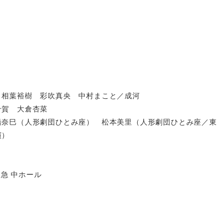
 相葉裕樹 彩吹真央 中村まこと／成河
千賀 大倉杏菜
橋奈巳（人形劇団ひとみ座） 松本美里（人形劇団ひとみ座／東
演）
阪急 中ホール