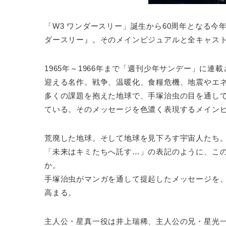
「W3 ワンダースリー」誕生から60周年となる今
ダースリー』。そのメインビジュアルと全キャス
1965年～1966年まで「週刊少年サンデー」に
迎える名作。戦争、温暖化、食糧危機、地震やエ
多くの課題を抱えた地球で、手塚治虫の目を通して“
ている。そのメッセージを色濃く表現するメイン
荒廃した地球。そして地球を見下ろす宇宙人たち
「未来はキミたちへ託す…」の表記のように、こ
か。
手塚治虫がマンガを通して提起したメッセージを
高まる。
主人公・星真一役は井上瑞稀、主人公の兄・星光