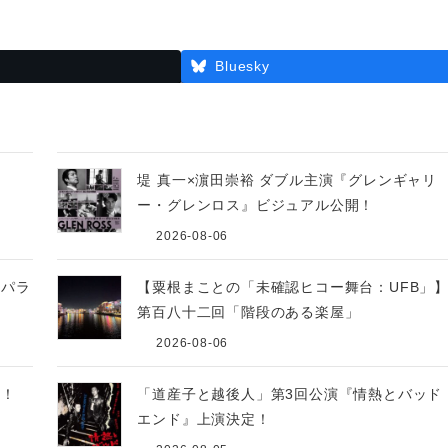
Bluesky
源
堤 真一×濵田崇裕 ダブル主演『グレンギャリ
ー・グレンロス』ビジュアル公開！
2026-08-06
座パラ
【粟根まことの「未確認ヒコー舞台：UFB」
第百八十二回「階段のある楽屋」
2026-08-06
開！
「道産子と越後人」第3回公演『情熱とバッド
エンド』上演決定！