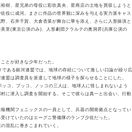
葉裕樹、星兄弟の母役に彩吹真央、星商店の土地を買収しようと
少佐役に成河。まさに作品の世界観に深みを与える実力派キャス
花野、石井千賀、大倉杏菜が舞台に華を添え、さらに人形操演と
美里(東京公演のみ)、人形劇団クラルテの奥洞昇(兵庫公演の
くことが好きな少年だった。
まりである銀河連盟では、地球の存続について激しい口論が繰り
河連盟は調査員を派遣して地球の様子を探らせることにした。
のボッコ、プッコ、ノッコの三人は、地球人に怪しまれないよう
川村に潜入し調査を開始する。そこで彼らは真一と出会い、行動
諜報機関フェニックスの一員として、兵器の開発拠点となってい
ち受けていたのはエーグニ警備隊のランプ少佐だった。
衆の混乱に巻きこまれていく。