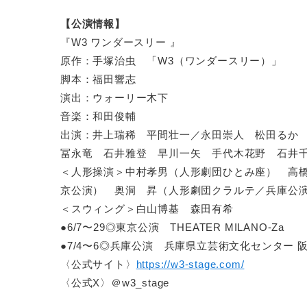
【公演情報】
『W3 ワンダースリー 』
原作：手塚治虫 「W3（ワンダースリー）」
脚本：福田響志
演出：ウォーリー木下
音楽：和田俊輔
出演：井上瑞稀 平間壮一／永田崇人 松田るか
冨永竜 石井雅登 早川一矢 手代木花野 石井
＜人形操演＞中村孝男（人形劇団ひとみ座） 高
京公演） 奥洞 昇（人形劇団クラルテ／兵庫公
＜スウィング＞白山博基 森田有希
●6/7〜29◎東京公演 THEATER MILANO-Za
●7/4〜6◎兵庫公演 兵庫県立芸術文化センター 
〈公式サイト〉
https://w3-stage.com/
〈公式X〉＠w3_stage