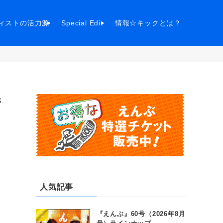
ィストの活力源
Special Edit
情報☆キックとは？
ジ
人気記事
『えんぶ』60号（2026年8月