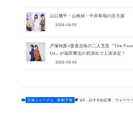
山口勝平・山根綺・中井和哉の活力
2026-08-05
戸塚純貴×渡邊圭祐の二人芝居『The Four 
Us』が福田響志の初演出で上演決定！
2026-08-04
宝塚ジャーナル
観劇予報
w3
おすすめ記事
ウォーリ