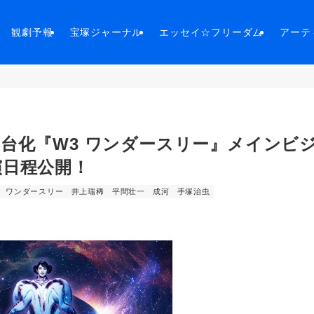
観劇予報
宝塚ジャーナル
エッセイ☆フリーダム
アーテ
台化『W3 ワンダースリー』メインビ
演日程公開！
ワンダースリー
井上瑞稀
平間壮一
成河
手塚治虫