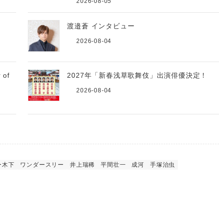
2026-08-05
源
渡邉蒼 インタビュー
2026-08-04
of
2027年「新春浅草歌舞伎」出演俳優決定！
2026-08-04
ー木下
ワンダースリー
井上瑞稀
平間壮一
成河
手塚治虫