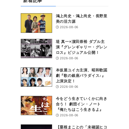
新着記事
鴻上尚史・鴻上尚史・長野里
美の活力源
2026-08-06
堤 真一×濵田崇裕 ダブル主
演『グレンギャリー・グレン
ロス』ビジュアル公開！
っ
2026-08-06
本仮屋ユイカ主演、昭和歌謡
劇『歌の銀座パラダイス♪』
上演決定！
2026-08-06
今をどう生きていくかに向き
合う！ 劇団イン・ノート
『俺たちはこう生きるよ』
2026-08-06
【粟根まことの「未確認ヒコ