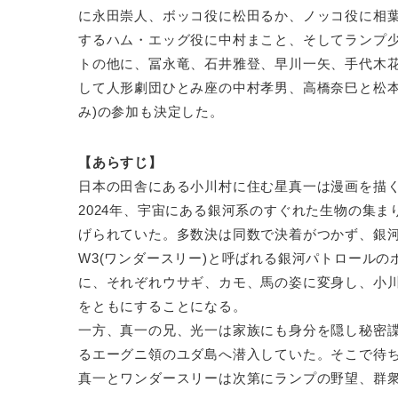
に永田崇人、ボッコ役に松田るか、ノッコ役に相
するハム・エッグ役に中村まこと、そしてランプ
トの他に、冨永竜、石井雅登、早川一矢、手代木
して人形劇団ひとみ座の中村孝男、高橋奈巳と松本
み)の参加も決定した。
【あらすじ】
日本の田舎にある小川村に住む星真一は漫画を描
2024年、宇宙にある銀河系のすぐれた生物の集
げられていた。多数決は同数で決着がつかず、銀
W3(ワンダースリー)と呼ばれる銀河パトロール
に、それぞれウサギ、カモ、馬の姿に変身し、小
をともにすることになる。
一方、真一の兄、光一は家族にも身分を隠し秘密
るエーグニ領のユダ島へ潜入していた。そこで待
真一とワンダースリーは次第にランプの野望、群