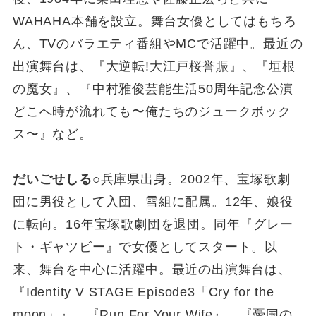
WAHAHA本舗を設立。舞台女優としてはもちろ
ん、TVのバラエティ番組やMCで活躍中。最近の
出演舞台は、『大逆転!大江戸桜誉賑』、『垣根
の魔女』、『中村雅俊芸能生活50周年記念公演
どこへ時が流れても〜俺たちのジュークボック
ス〜』など。
だいごせしる
○兵庫県出身。2002年、宝塚歌劇
団に男役として入団、雪組に配属。12年、娘役
に転向。16年宝塚歌劇団を退団。同年『グレー
ト・ギャツビー』で女優としてスタート。以
来、舞台を中心に活躍中。最近の出演舞台は、
『Identity V STAGE Episode3「Cry for the
moon」』、『Run For Your Wife』、『憂国の