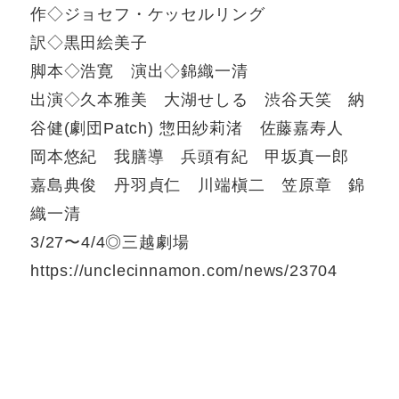
作◇ジョセフ・ケッセルリング
訳◇黒田絵美子
脚本◇浩寛 演出◇錦織一清
出演◇久本雅美 大湖せしる 渋谷天笑 納
谷健(劇団Patch) 惣田紗莉渚 佐藤嘉寿人
岡本悠紀 我膳導 兵頭有紀 甲坂真一郎
嘉島典俊 丹羽貞仁 川端槇二 笠原章 錦
織一清
3/27〜4/4◎三越劇場
https://unclecinnamon.com/news/23704