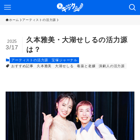
ホーム
アーティストの活力源
久本雅美・大湖せしるの活力源
2025
3/17
は？
アーティストの活力源
宝塚ジャーナル
おすすめ記事
久本雅美
大湖せしる
毒薬と老嬢
演劇人の活力源