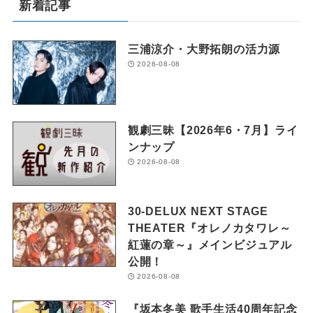
新着記事
三浦涼介・大野拓朗の活力源
2026-08-08
観劇三昧【2026年6・7月】ライ
ンナップ
2026-08-08
30-DELUX NEXT STAGE
THEATER『オレノカタワレ～
紅蓮の章～』メインビジュアル
公開！
2026-08-08
『坂本冬美 歌手生活40周年記念