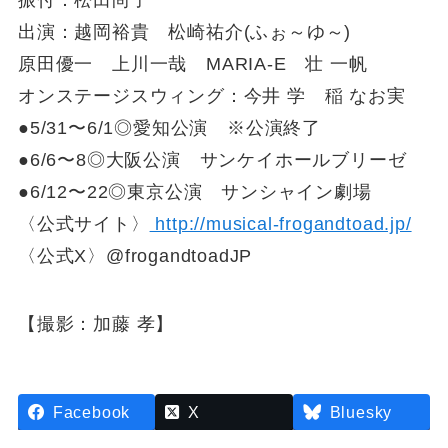
振付：松田尚子
出演：越岡裕貴 松崎祐介(ふぉ～ゆ～)
原田優一 上川一哉 MARIA-E 壮 一帆
オンステージスウィング：今井 学 稲 なお実
●5/31〜6/1◎愛知公演 ※公演終了
●6/6〜8◎大阪公演 サンケイホールブリーゼ
●6/12〜22◎東京公演 サンシャイン劇場
〈公式サイト〉
http://musical-frogandtoad.jp/
〈公式X〉@frogandtoadJP
【撮影：加藤 孝】
Facebook
X
Bluesky