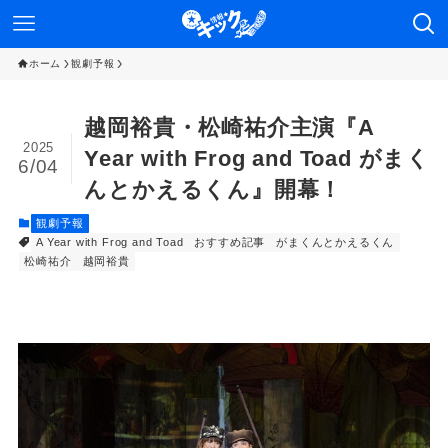
ホーム
観劇予報
越岡裕貴・松崎祐介主演『A
2025
Year with Frog and Toad がまく
6/04
んとかえるくん』開幕！
観劇予報
A Year with Frog and Toad
おすすめ記事
がまくんとかえるくん
松崎祐介
越岡裕貴