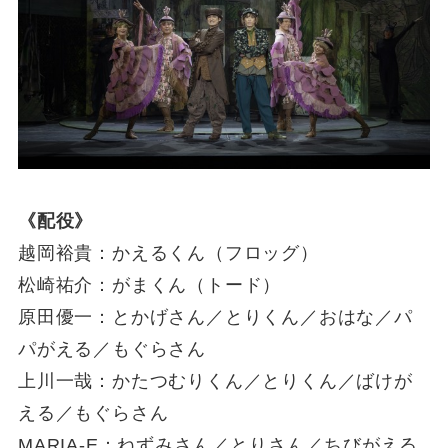
《配役》
越岡裕貴：かえるくん（フロッグ）
松崎祐介：がまくん（トード）
原田優一：とかげさん／とりくん／おはな／パ
パがえる／もぐらさん
上川一哉：かたつむりくん／とりくん／ばけが
える／もぐらさん
MARIA-E：ねずみさん／とりさん／ちびがえる