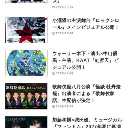
ス』
2026-08-07
小瀧望の主演舞台『ロックンロ
ール』メインビジュアル公開！
2026-08-07
ウォーリー木下・演出×中山優
馬・主演、KAAT『蛙昇天』ビ
ジュアル公開！
2026-08-07
歌舞伎座八月公演『怪談 牡丹燈
籠』出演者による「歌舞伎家
話」生配信が決定！
2026-08-07
加藤和樹×城田優、ミュージカル
『ファントム』2027年夏に再演