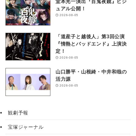
堂本光一演出『百鬼夜鏡』ビジ
ュアル公開！
2026-08-05
「道産子と越後人」第3回公演
『情熱とバッドエンド』上演決
定！
2026-08-05
山口勝平・山根綺・中井和哉の
活力源
2026-08-05
観劇予報
宝塚ジャーナル