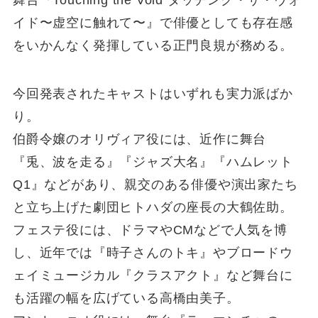
舞台『Touching the Void タッチング・ザ・ヴォ
イド〜虚空に触れて〜』で俳優としても存在感
をいかんなく発揮している正門良規が務める。
今回発表されたキャストはいずれも実力派ばか
り。
伯爵令嬢のオリヴィア役には、近作に舞台
『兎、波を走る』『ジャズ大名』『ハムレット
Q1』などがあり、親交のある俳優や演出家たち
と立ち上げた劇団ヒトハダの座長の大鶴佐助。
フェステ役には、ドラマやCMなどで人気を博
し、近年では『時子さんのトキ』やブロードウ
ェイミュージカル『クラスアクト』など舞台に
も活躍の幅を広げている高橋由美子。