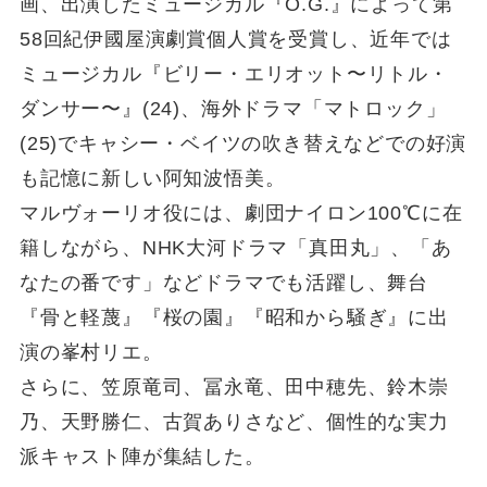
画、出演したミュージカル『O.G.』によって第
58回紀伊國屋演劇賞個人賞を受賞し、近年では
ミュージカル『ビリー・エリオット〜リトル・
ダンサー〜』(24)、海外ドラマ「マトロック」
(25)でキャシー・ベイツの吹き替えなどでの好演
も記憶に新しい阿知波悟美。
マルヴォーリオ役には、劇団ナイロン100℃に在
籍しながら、NHK大河ドラマ「真田丸」、「あ
なたの番です」などドラマでも活躍し、舞台
『骨と軽蔑』『桜の園』『昭和から騒ぎ』に出
演の峯村リエ。
さらに、笠原竜司、冨永竜、田中穂先、鈴木崇
乃、天野勝仁、古賀ありさなど、個性的な実力
派キャスト陣が集結した。