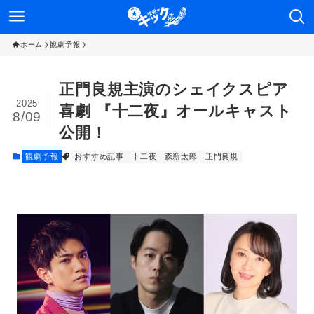
ホーム
観劇予報
正門良規主演のシェイクスピア
2025
喜劇 『十二夜』オールキャスト
8/09
公開！
観劇予報
おすすめ記事
十二夜
森新太郎
正門良規