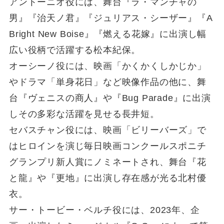
アントーニオ役には、舞台『ラ・マンチャの
男』『治天ノ君』『ジュリアス・シーザー』『A
Bright New Boise』『燃える花嫁』に出演し幅
広い役柄で活躍する松本紀保。
オーシーノ役には、映画「かくかくしかじか」
やドラマ「単身花日」など映像作品の他に、舞
台『ヴェニスの商人』や『Bug Parade』に出演
しその多彩な活躍を見せる長井短。
セバスチャン役には、映画「ビリーバーズ」で
はヒロインを演じ毎日映画コンクールスポニチ
グランプリ新人賞にノミネートされ、舞台『花
と龍』や『更地』に出演し存在感が光る北村優
衣。
サー・トービー・ベルチ役には、2023年、企