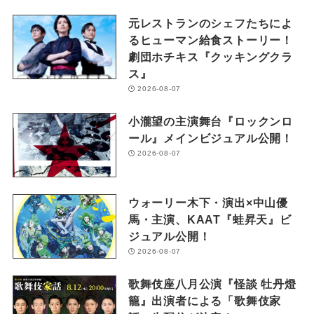
元レストランのシェフたちによ
るヒューマン給食ストーリー！
劇団ホチキス『クッキングクラ
ス』
2026-08-07
小瀧望の主演舞台『ロックンロ
ール』メインビジュアル公開！
2026-08-07
ウォーリー木下・演出×中山優
馬・主演、KAAT『蛙昇天』ビ
ジュアル公開！
2026-08-07
歌舞伎座八月公演『怪談 牡丹燈
籠』出演者による「歌舞伎家