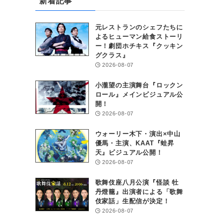
新着記事
元レストランのシェフたちに
よるヒューマン給食ストーリ
ー！劇団ホチキス『クッキン
グクラス』
2026-08-07
小瀧望の主演舞台『ロックン
ロール』メインビジュアル公
開！
2026-08-07
ウォーリー木下・演出×中山
優馬・主演、KAAT『蛙昇
天』ビジュアル公開！
2026-08-07
歌舞伎座八月公演『怪談 牡
丹燈籠』出演者による「歌舞
伎家話」生配信が決定！
2026-08-07