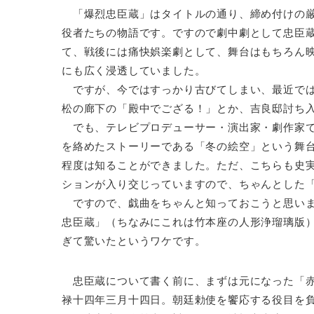
「爆烈忠臣蔵」はタイトルの通り、締め付けの厳
役者たちの物語です。ですので劇中劇として忠臣
て、戦後には痛快娯楽劇として、舞台はもちろん
にも広く浸透していました。
ですが、今ではすっかり古びてしまい、最近では
松の廊下の「殿中でござる！」とか、吉良邸討ち
でも、テレビプロデューサー・演出家・劇作家で
を絡めたストーリーである「冬の絵空」という舞
程度は知ることができました。ただ、こちらも史
ションが入り交じっていますので、ちゃんとした
ですので、戯曲をちゃんと知っておこうと思いま
忠臣蔵」（ちなみにこれは竹本座の人形浄瑠璃版
ぎて驚いたというワケです。
忠臣蔵について書く前に、まずは元になった「赤
禄十四年三月十四日。朝廷勅使を饗応する役目を