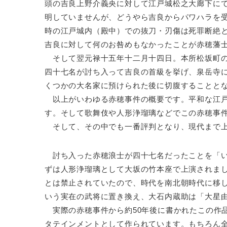
頭の吉良上野介義央に対して江戸城松之大廊下に
明していませんが、どうやら吉良からパワハラを
時の江戸城内（殿中）での抜刀・刃傷は死罪断絶
吉良に対して何のお咎めもなかったことが赤穂藩
そして翌元禄十五年十二月十四日。本所松坂町の
四十七名が討ち入って吉良の首級を挙げ、泉岳寺
くつかの大名家に預けられた後に切腹することと
以上がいわゆる赤穂事件の概要です。平和な江戸
す。そして歌舞伎や人形浄瑠璃などでこの赤穂事
そして、その中でも一番評判となり、現代まで上
討ち入った赤穂浪士が四十七名だったことを「い
ずは人形浄瑠璃として大坂の竹本座で上演されま
とは禁止されていたので、時代を南北朝時代に移
いう実在の武将に置き換え、大石内蔵助は「大星
実際の赤穂事件から約50年後に書かれたこの作
タテインメントとして作られています。もちろん