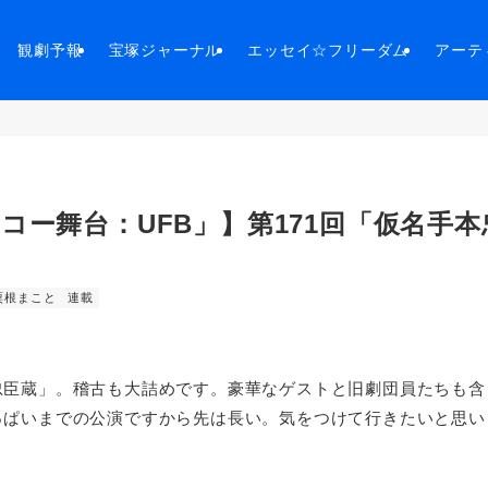
観劇予報
宝塚ジャーナル
エッセイ☆フリーダム
アーテ
コー舞台：UFB」】第171回「仮名手本
粟根まこと
連載
臣蔵」。稽古も大詰めです。豪華なゲストと旧劇団員たちも含
っぱいまでの公演ですから先は長い。気をつけて行きたいと思い