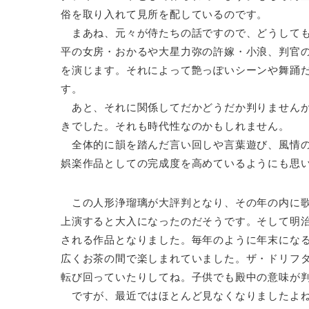
俗を取り入れて見所を配しているのです。
まあね、元々が侍たちの話ですので、どうしても
平の女房・おかるや大星力弥の許嫁・小浪、判官
を演じます。それによって艶っぽいシーンや舞踊
す。
あと、それに関係してだかどうだか判りませんが
きでした。それも時代性なのかもしれません。
全体的に韻を踏んだ言い回しや言葉遊び、風情の
娯楽作品としての完成度を高めているようにも思
この人形浄瑠璃が大評判となり、その年の内に歌
上演すると大入になったのだそうです。そして明
される作品となりました。毎年のように年末にな
広くお茶の間で楽しまれていました。ザ・ドリフ
転び回っていたりしてね。子供でも殿中の意味が
ですが、最近ではほとんど見なくなりましたよね