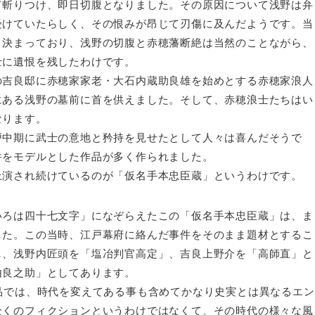
て斬りつけ、即日切腹となりました。その原因について浅野は弁
受けていたらしく、その恨みが昂じて刃傷に及んだようです。当
と決まっており、浅野の切腹と赤穂藩断絶は当然のことながら、
士に遺恨を残したわけです。
吉良邸に赤穂家家老・大石内蔵助良雄を始めとする赤穂家浪人
にある浅野の墓前に首を供えました。そして、赤穂浪士たちはい
なります。
中期に武士の意地と矜持を見せたとして人々は喜んだそうで
件をモデルとした作品が多く作られました。
演され続けているのが「仮名手本忠臣蔵」というわけです。
ろは四十七文字」になぞらえたこの「仮名手本忠臣蔵」は、ま
した。この当時、江戸幕府に絡んだ事件をそのまま題材とするこ
し、浅野内匠頭を「塩冶判官高定」、吉良上野介を「高師直」と
由良之助」としてあります。
品では、時代を変えてある事も含めてかなり史実とは異なるエン
全くのフィクションというわけではなくて、その時代の様々な風