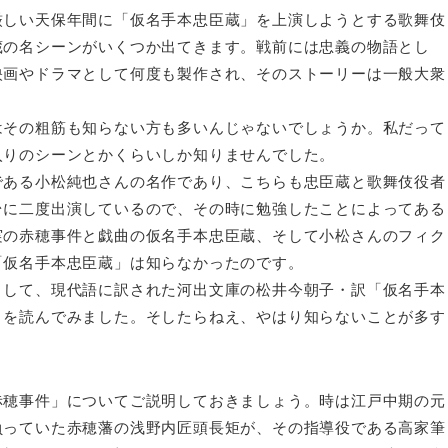
しい天保年間に「仮名手本忠臣蔵」を上演しようとする歌舞伎
蔵の名シーンがいくつか出てきます。戦前には忠義の物語とし
映画やドラマとして何度も製作され、そのストーリーは一般大衆
その粗筋も知らない方も多いんじゃないでしょうか。私だって
入りのシーンとかくらいしか知りませんでした。
ある小松純也さんの名作であり、こちらも忠臣蔵と歌舞伎役者
台に二度出演しているので、その時に勉強したことによってある
実の赤穂事件と戯曲の仮名手本忠臣蔵、そして小松さんのフィク
「仮名手本忠臣蔵」は知らなかったのです。
して、現代語に訳された河出文庫の松井今朝子・訳「仮名手本
）を読んでみました。そしたらねえ、やはり知らないことが多す
穂事件」についてご説明しておきましょう。時は江戸中期の元
負っていた赤穂藩の浅野内匠頭長矩が、その指導役である高家筆