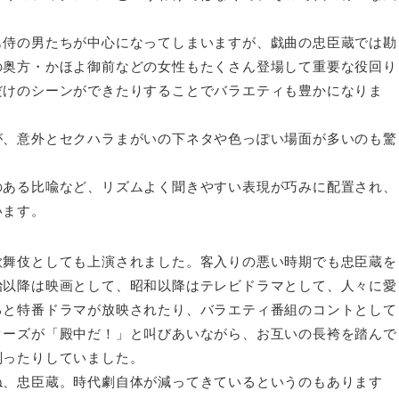
侍の男たちが中心になってしまいますが、戯曲の忠臣蔵では勘
の奥方・かほよ御前などの女性もたくさん登場して重要な役回り
だけのシーンができたりすることでバラエティも豊かになりま
、意外とセクハラまがいの下ネタや色っぽい場面が多いのも驚
ある比喩など、リズムよく聞きやすい表現が巧みに配置され、
います。
舞伎としても上演されました。客入りの悪い時期でも忠臣蔵を
治以降は映画として、昭和以降はテレビドラマとして、人々に愛
ると特番ドラマが放映されたり、バラエティ番組のコントとして
ターズが「殿中だ！」と叫びあいながら、お互いの長袴を踏んで
判ったりしていました。
、忠臣蔵。時代劇自体が減ってきているというのもあります