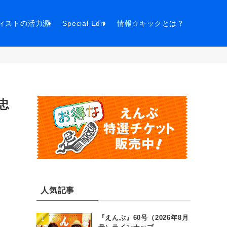
ィストの活力源
Special Edit
情報☆キックとは？
忠
人気記事
『えんぶ』60号（2026年8月