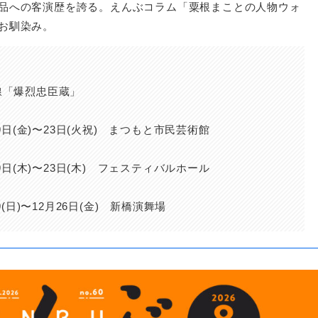
品への客演歴を誇る。えんぶコラム「粟根まことの人物ウォ
お馴染み。
】
線「爆烈忠臣蔵」
】
19日(金)〜23日(火祝) まつもと市民芸術館
】
月9日(木)〜23日(木) フェスティバルホール
】
月9(日)〜12月26日(金) 新橋演舞場