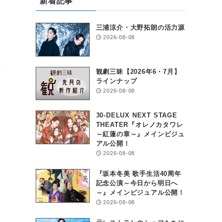
新着記事
三浦涼介・大野拓朗の活力源
2026-08-08
昨
観劇三昧【2026年6・7月】
ラインナップ
2026-08-08
ン
30-DELUX NEXT STAGE
THEATER『オレノカタワレ
～紅蓮の章～』メインビジュ
アル公開！
2026-08-08
『坂本冬美 歌手生活40周年
記念公演～今日から明日へ
～』メインビジュアル公開！
2026-08-08