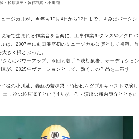
誠・松原凜子・執行巧真・小川 蓮
ュージカルが、今年も10月4日から12日まで、すみだパークシ
、現場で生まれる作業音を音楽に、工事作業をダンスやアクロバ
ルは、2007年に劇団扉座初のミュージカル公演として初演。
を大きく揺さぶった。
ルがさらにパワーアップ。今回も若手育成対象者、オーディショ
陣が、2025年ヴァージョンとして、熱くこの作品を上演す
ン平役の小川蓮、轟組の若棟梁・竹松役をダブルキャストで演じ
たエリ役の松原凜子という4人が、作・演出の横内謙介とともに