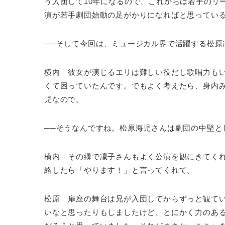
う入団して10年になるので、これからは若手のリ
演が若手劇団始動の足がかりになればと思ってい
──そして今回は、ミュージカル界で活躍する松原
横内 彼女が演じるエリは難しい役だし歌唱力も
くて困っていたんです。でもよく考えたら、身内
児なので。
──そうなんですね。松原海児さんは劇団の中堅と
横内 その縁で凜子さんもよく公演を観にきてく
絡したら「やります！」と言ってくれて。
松原 扉座の舞台は兄が入団してからずっと観て
いなと思ったりもしましたけど、とにかく力のあ