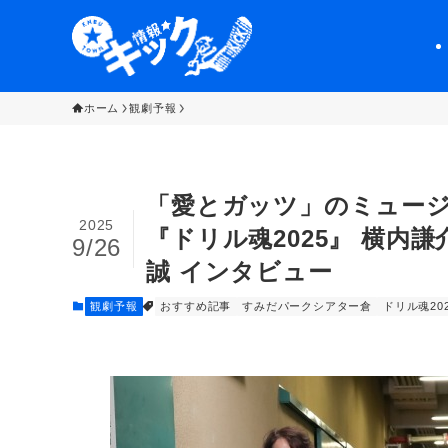
ホーム
観劇予報
「愛とガッツ」のミュー
2025
『ドリル魂2025』 横内
9/26
誠 インタビュー
観劇予報
おすすめ記事
すみだパークシアター倉
ドリル魂20