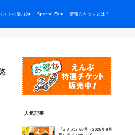
ィストの活力源
Special Edit
情報☆キックとは？
！
悠
人気記事
『えんぶ』60号（2026年8月