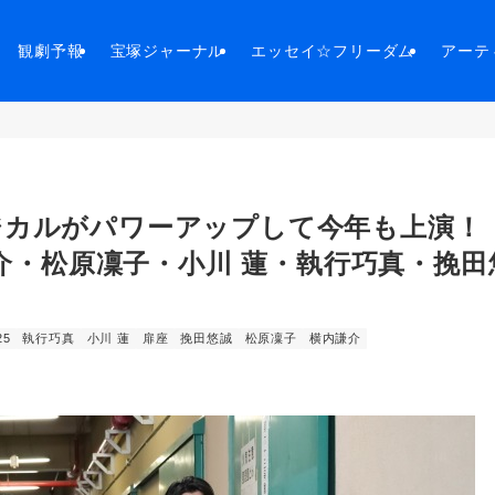
観劇予報
宝塚ジャーナル
エッセイ☆フリーダム
アーテ
ジカルがパワーアップして今年も上演
謙介・松原凜子・小川 蓮・執行巧真・挽田
25
執行巧真
小川 蓮
扉座
挽田悠誠
松原凜子
横内謙介