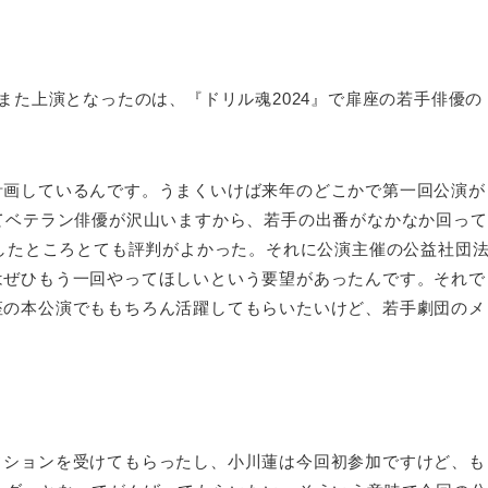
また上演となったのは、『ドリル魂2024』で扉座の若手俳優の
計画しているんです。うまくいけば来年のどこかで第一回公演が
てベテラン俳優が沢山いますから、若手の出番がなかなか回って
演したところとても評判がよかった。それに公演主催の公益社団
はぜひもう一回やってほしいという要望があったんです。それで
座の本公演でももちろん活躍してもらいたいけど、若手劇団のメ
ィションを受けてもらったし、小川蓮は今回初参加ですけど、も