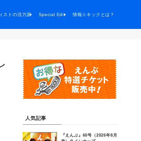
ィストの活力源
Special Edit
情報☆キックとは？
レ
人気記事
『えんぶ』60号（2026年8月