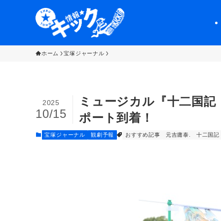
ホーム
宝塚ジャーナル
ミュージカル『十二国記 
2025
10/15
ポート到着！
宝塚ジャーナル
観劇予報
おすすめ記事
元吉庸泰.
十二国記