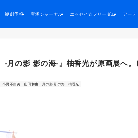
観劇予報
宝塚ジャーナル
エッセイ☆フリーダム
アーテ
-月の影 影の海-』柚香光が原画展へ。
小野不由美
山田和也
月の影 影の海
柚香光