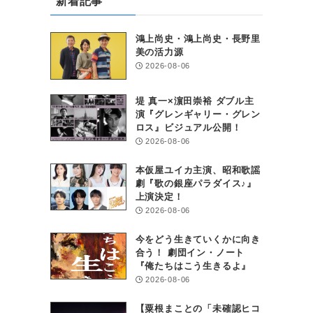
新着記事
鴻上尚史・鴻上尚史・長野里
美の活力源
2026-08-06
、
堤 真一×濵田崇裕 ダブル主
演『グレンギャリー・グレン
ロス』ビジュアル公開！
2026-08-06
本仮屋ユイカ主演、昭和歌謡
劇『歌の銀座パラダイス♪』
上演決定！
2026-08-06
今をどう生きていくかに向き
合う！ 劇団イン・ノート
『俺たちはこう生きるよ』
2026-08-06
【粟根まことの「未確認ヒコ