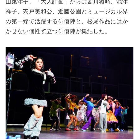
山菜津子、「大人計画」からは皆川猿時、池津
祥子、宍戸美和公、近藤公園とミュージカル界
の第一線で活躍する俳優陣と、松尾作品にはか
かせない個性際立つ俳優陣が集結した。