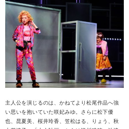
主人公を演じるのは、かねてより松尾作品へ強
い思いを抱いていた咲妃みゆ。さらに松下優
也、昆夏美、桜井玲香、笠松はる、りょう、秋