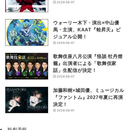
2026-08-07
ウォーリー木下・演出×中山優
馬・主演、KAAT『蛙昇天』ビ
ジュアル公開！
2026-08-07
歌舞伎座八月公演『怪談 牡丹燈
籠』出演者による「歌舞伎家
話」生配信が決定！
2026-08-07
加藤和樹×城田優、ミュージカル
『ファントム』2027年夏に再演
決定！
2026-08-07
観劇予報