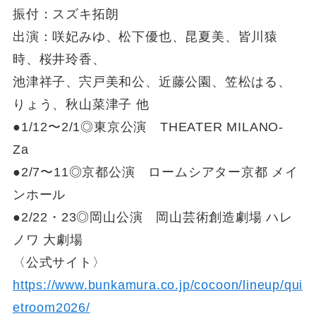
振付：スズキ拓朗
出演：咲妃みゆ、松下優也、昆夏美、皆川猿
時、桜井玲香、
池津祥子、宍戸美和公、近藤公園、笠松はる、
りょう、秋山菜津子 他
●1/12〜2/1◎東京公演 THEATER MILANO-
Za
●2/7〜11◎京都公演 ロームシアター京都 メイ
ンホール
●2/22・23◎岡山公演 岡山芸術創造劇場 ハレ
ノワ 大劇場
〈公式サイト〉
https://www.bunkamura.co.jp/cocoon/lineup/qui
etroom2026/