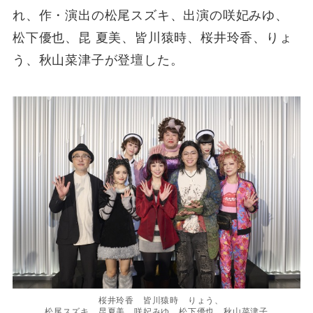
れ、作・演出の松尾スズキ、出演の咲妃みゆ、
松下優也、昆 夏美、皆川猿時、桜井玲香、りょ
う、秋山菜津子が登壇した。
桜井玲香 皆川猿時 りょう、
松尾スズキ 昆夏美 咲妃みゆ 松下優也 秋山菜津子