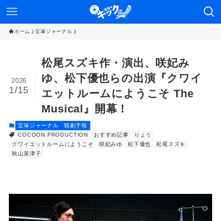
ホーム
宝塚ジャーナル
松尾スズキ作・演出、咲妃み
ゆ、松下優也らの出演『クワイ
2026
1/15
エットルームにようこそ The
Musical』開幕！
宝塚ジャーナル
観劇予報
COCOON PRODUCTION
おすすめ記事
りょう
クワイエットルームにようこそ
咲妃みゆ
松下優也
松尾スズキ
秋山菜津子