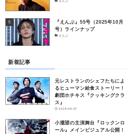
えんぶ
『えんぶ』55号（2025年10月
号）ラインナップ
えんぶ
新着記事
元レストランのシェフたちによ
るヒューマン給食ストーリー！
劇団ホチキス『クッキングクラ
ス』
2026-08-07
小瀧望の主演舞台『ロックンロ
ール』メインビジュアル公開！