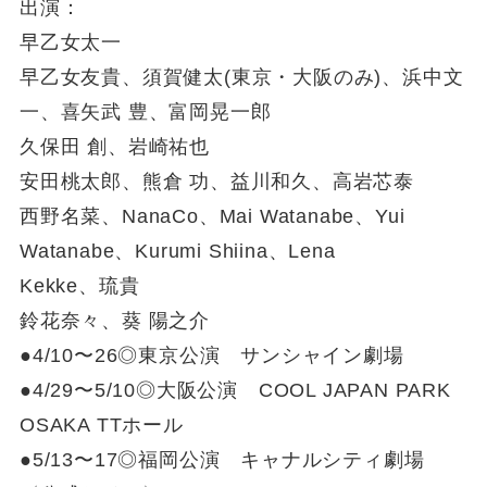
出演：
早乙女太一
早乙女友貴、須賀健太(東京・大阪のみ)、浜中文
一、喜矢武 豊、富岡晃一郎
久保田 創、岩崎祐也
安田桃太郎、熊倉 功、益川和久、高岩芯泰
西野名菜、NanaCo、Mai Watanabe、Yui
Watanabe、Kurumi Shiina、Lena
Kekke、琉貴
鈴花奈々、葵 陽之介
●4/10〜26◎東京公演 サンシャイン劇場
●4/29〜5/10◎大阪公演 COOL JAPAN PARK
OSAKA TTホール
●5/13〜17◎福岡公演 キャナルシティ劇場