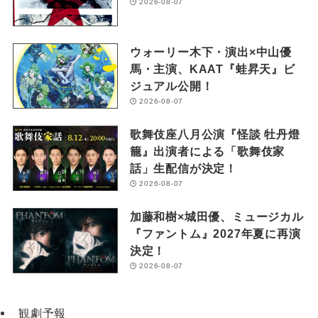
2026-08-07
ウォーリー木下・演出×中山優
馬・主演、KAAT『蛙昇天』ビ
ジュアル公開！
2026-08-07
歌舞伎座八月公演『怪談 牡丹燈
籠』出演者による「歌舞伎家
話」生配信が決定！
2026-08-07
加藤和樹×城田優、ミュージカル
『ファントム』2027年夏に再演
決定！
2026-08-07
観劇予報