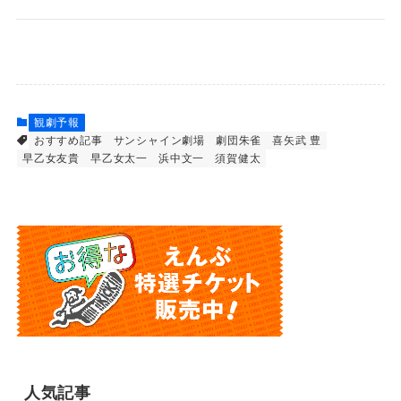
観劇予報
おすすめ記事
サンシャイン劇場
劇団朱雀
喜矢武 豊
早乙女友貴
早乙女太一
浜中文一
須賀健太
人気記事