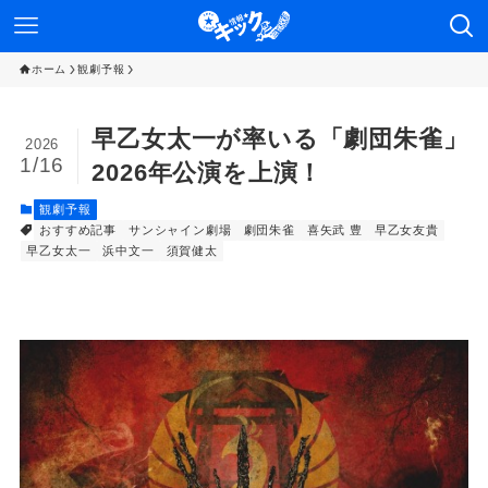
ホーム
観劇予報
早乙女太一が率いる「劇団朱雀」
2026
1/16
2026年公演を上演！
観劇予報
おすすめ記事
サンシャイン劇場
劇団朱雀
喜矢武 豊
早乙女友貴
早乙女太一
浜中文一
須賀健太