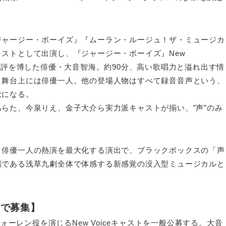
ジャージー・ボーイズ』『ムーラン・ルージュ！ザ・ミュージカ
ストとして出演し、『ジャージー・ボーイズ』New
役で大好評を博した俳優・大音智海。約90分、高い歌唱力と溢れ出す情
。舞台上には俳優一人。他の登場人物はすべて録音音声という、
覚になる。
らた、今泉りえ、金子大介ら実力派キャストが揃い、”声”のみ
、俳優一人の熱演を最大化する演出で、ブラックボックスの「声
場である浅草九劇全体で体感する新感覚の没入型ミュージカルと
ンで募集】
ォーレン役を演じるNew Voiceキャストを一般公募する。大音