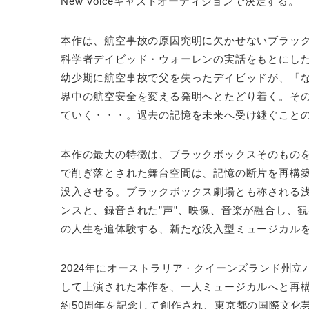
New Voiceキャストオーディションで決定する。
本作は、航空事故の原因究明に欠かせないブラッ
科学者デイビッド・ウォーレンの実話をもとにし
幼少期に航空事故で父を失ったデイビッドが、「
界中の航空安全を変える発明へとたどり着く。そ
ていく・・・。過去の記憶を未来へ受け継ぐこと
本作の最大の特徴は、ブラックボックスそのもの
で削ぎ落とされた舞台空間は、記憶の断片を再構
没入させる。ブラックボックス劇場とも称される
ンスと、録音された”声”、映像、音楽が融合し、
の人生を追体験する、新たな没入型ミュージカル
2024年にオーストラリア・クイーンズランド州立
して上演された本作を、一人ミュージカルへと再
約50周年を記念して創作され、東京都の国際文化芸