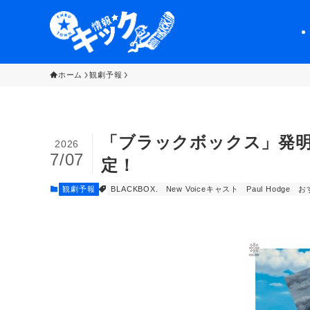
ホーム
観劇予報
「ブラックボックス」発明家
2026
7/07
定！
観劇予報
BLACKBOX.
New Voiceキャスト
Paul Hodge
お