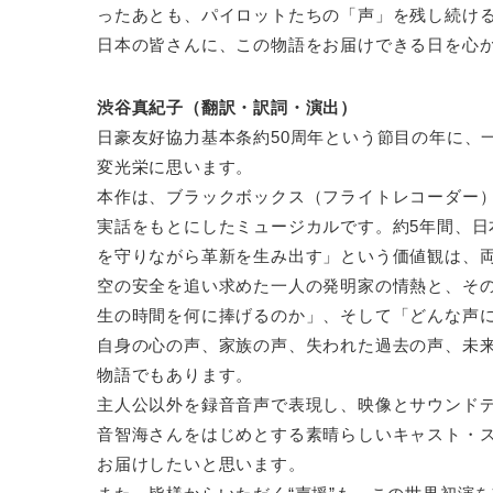
ったあとも、パイロットたちの「声」を残し続け
日本の皆さんに、この物語をお届けできる日を心
渋谷真紀子（翻訳・訳詞・演出）
日豪友好協力基本条約50周年という節目の年に、一
変光栄に思います。
本作は、ブラックボックス（フライトレコーダー
実話をもとにしたミュージカルです。約5年間、
を守りながら革新を生み出す」という価値観は、
空の安全を追い求めた一人の発明家の情熱と、そ
生の時間を何に捧げるのか」、そして「どんな声
自身の心の声、家族の声、失われた過去の声、未
物語でもあります。
主人公以外を録音音声で表現し、映像とサウンド
音智海さんをはじめとする素晴らしいキャスト・
お届けしたいと思います。