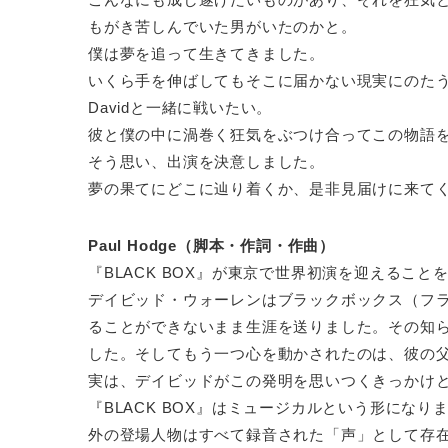
もがき苦しんでいた男がいたのかと。
僕は夢を追って生きてきました。
いくら手を伸ばしてもそこに届かない現実にのた
Davidと一緒に戦いたい。
彼と僕の中に渦巻く狂気をぶつけ合ってこの物語
そう思い、出演を決意しました。
夢の果てにどこに辿り着くか、是非見届けに来て
Paul Hodge（脚本・作詞・作曲）
『BLACK BOX』が東京で世界初演を迎えるこ
デイビッド・ウォーレンはブラックボックス（フ
ることができないまま生涯を送りました。その知
した。そしてもう一つ心を動かされたのは、彼の
実は、デイビッドがこの発明を思いつくきっかけ
『BLACK BOX』はミュージカルという形にな
外の登場人物はすべて録音された「声」として存