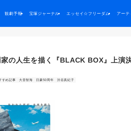
観劇予報
宝塚ジャーナル
エッセイ☆フリーダム
アーテ
の人生を描く『BLACK BOX』上演
すすめ記事
大音智海
日豪50周年
渋谷真紀子