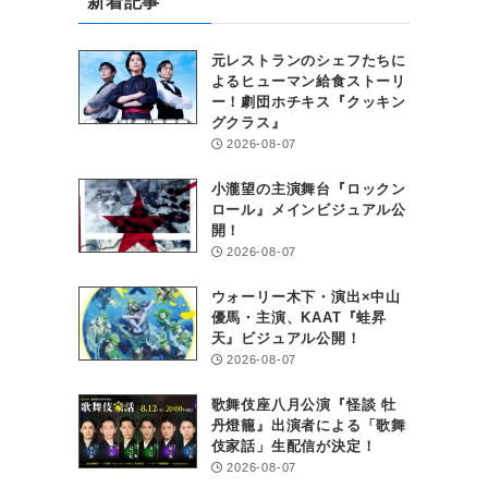
新着記事
元レストランのシェフたちに
よるヒューマン給食ストーリ
ー！劇団ホチキス『クッキン
グクラス』
2026-08-07
小瀧望の主演舞台『ロックン
ロール』メインビジュアル公
開！
2026-08-07
ウォーリー木下・演出×中山
優馬・主演、KAAT『蛙昇
天』ビジュアル公開！
2026-08-07
歌舞伎座八月公演『怪談 牡
丹燈籠』出演者による「歌舞
伎家話」生配信が決定！
2026-08-07