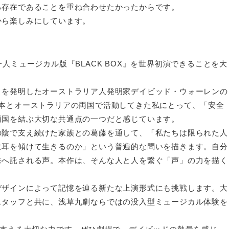
る存在であることを重ね合わせたかったからです。
から楽しみにしています。
人ミュージカル版『BLACK BOX』を世界初演できることを大
）を発明したオーストラリア人発明家デイビッド・ウォーレンの
日本とオーストラリアの両国で活動してきた私にとって、「安全
両国を結ぶ大切な共通点の一つだと感じています。
の陰で支え続けた家族との葛藤を通して、「私たちは限られた人
に耳を傾けて生きるのか」という普遍的な問いを描きます。自分
来へ託される声。本作は、そんな人と人を繋ぐ「声」の力を描く
デザインによって記憶を辿る新たな上演形式にも挑戦します。大
スタッフと共に、浅草九劇ならではの没入型ミュージカル体験を