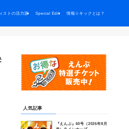
ィストの活力源
Special Edit
情報☆キックとは？
決
人気記事
『えんぶ』60号（2026年8月