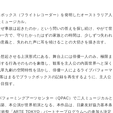
クボックス（フライトレコーダー）を発明したオーストラリア人
たミュージカル。
なぜ事故は起きたのか」という問いの答えを探し続け、やがて世
の一方で、守りたかったはずの家族との時間は、少しずつ失われ
の意義と、失われた声に耳を傾けることの大切さを描き出す。
を想起させる上演形式にある。舞台上には俳優一人のみ。極限ま
築する行為そのものを象徴し、観客を主人公の内面世界へと深く
浅草九劇の空間特性を活かし、俳優一人によるライブパフォーマ
観客はまるでブラックボックスの記録を再生するように、主人公
を目指す。
パフォーミングアーツセンター（QPAC）で二人ミュージカルと
構築、本公演が世界初演となる。本作品は、日豪友好協力基本条
術祭「ARTE TOKYO」パートナープログラムへの参加も決定