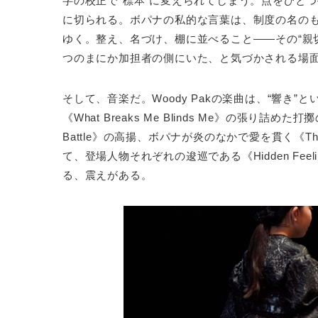
字の校正で“標本”に変えられてしまう。点をひと
に切られる。ボパナの私的な言葉は、制度の名の
ゆく。整え、名づけ、棚に並べること——その“親
つのまにか加担者の側にいた、と気づかされる場
そして、音楽だ。Woody Pakの楽曲は、“響き
《What Breaks Me Blinds Me》の張
Battle》の高揚、ボパナが炎のなかで愛を貫く《The
て、登場人物それぞれの逡巡である《Hidden Fe
る、震えがある。