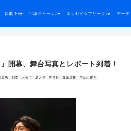
観劇予報
宝塚ジャーナル
エッセイ☆フリーダム
アーテ
き』開幕、舞台写真とレポート到着！
川晃教
剣幸
大矢臣
島太星
春琴抄
真風涼帆
空白の響き