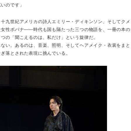
広いのです」
、十九世紀アメリカの詩人エミリー・ディキンソン、そしてクメ
た女性ボパナ——時代も国も隔たった三つの物語を、一冊の本の
とつの「聞こえるのは、私だけ」という旋律だ。
もない。あるのは、音楽、照明、そしてヘアメイク・衣裳をまと
そぎ落とされた表現に挑んでいる。