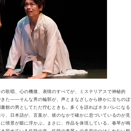
その歌唱、心の機微、表情のすべてが、ミステリアスで神秘的
できた——そんな男の輪郭が、声とまなざしから静かに立ちのぼ
図書館の男としてただ佇むときも。多くを語ればネタバレになる
おり、日本語が、言葉が、彼のなかで確かに息づいているのが見
らに情景が眼に浮かぶ。まさに、作品を体現している。春琴が鳴
書き留めている佐助の姿、佐助の春琴への名前のつけられない想