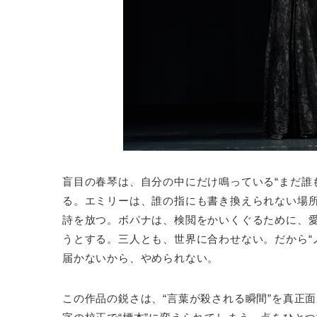
盲目の春琴は、自分の中にだけ鳴っている“まだ誰
る。エミリーは、誰の指にも書き換えられない場所
詩を放つ。ボパナは、検閲をかいくぐるために、
うとする。三人とも、世界に合わせない。だから“
届かないから、やめられない。
この作品の鋭さは、“言葉が殺される瞬間”を真正