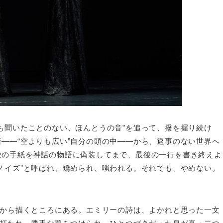
も聞いたことのない、ほんとうの音”を追って、撥を握り続け
——“空よりも広い”自分の頭の中——から、返事のない世界へ
愛の手紙を神話の物語に偽装してまで、最後の一行を書き終えよ
ノイズ”と呼ばれ、矯められ、嗤われる。それでも、やめない。
面から描くところにある。エミリーの詩は、よかれと思った一文