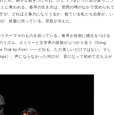
つ打たれ、勝手な題をつけられ、ひとつづきだった息が真っ二つ
もとに奪われる。春琴の生き方は、世間の噂のなかで歪められて
切”が、どれほど暴力になりうるか。観ている私たち自身が、い
面が、終盤に待っている。背筋が冷えた。
”というテーマそのものを担っている。春琴が佐助に稽古をつける
り詰めた打擲のリズム、エミリーと文学界の規範がぶつかり合う《Song
 Trial by Fire》——どれも、ただ美しいだけではない。そし
elings》。声にならなかった叫びが、音になって初めて立ち上が