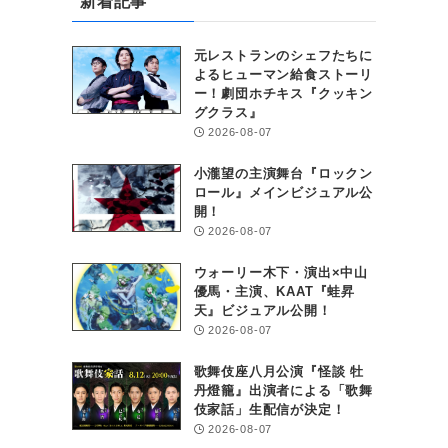
新着記事
元レストランのシェフたちに
よるヒューマン給食ストーリ
ー！劇団ホチキス『クッキン
グクラス』
2026-08-07
小瀧望の主演舞台『ロックン
ロール』メインビジュアル公
開！
2026-08-07
ウォーリー木下・演出×中山
優馬・主演、KAAT『蛙昇
天』ビジュアル公開！
2026-08-07
歌舞伎座八月公演『怪談 牡
丹燈籠』出演者による「歌舞
伎家話」生配信が決定！
2026-08-07