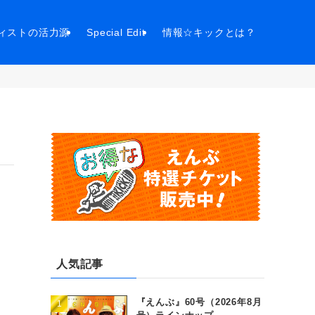
ィストの活力源
Special Edit
情報☆キックとは？
」
人気記事
『えんぶ』60号（2026年8月