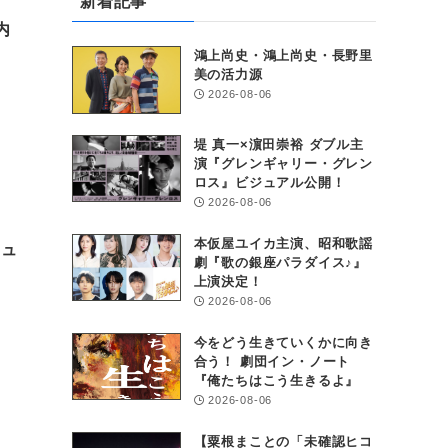
新着記事
内
鴻上尚史・鴻上尚史・長野里
美の活力源
2026-08-06
堤 真一×濵田崇裕 ダブル主
演『グレンギャリー・グレン
ロス』ビジュアル公開！
2026-08-06
本仮屋ユイカ主演、昭和歌謡
ジュ
劇『歌の銀座パラダイス♪』
上演決定！
2026-08-06
今をどう生きていくかに向き
合う！ 劇団イン・ノート
『俺たちはこう生きるよ』
2026-08-06
【粟根まことの「未確認ヒコ