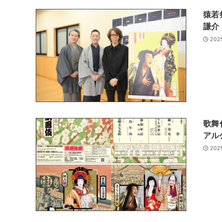
猿若
謙介
202
歌舞
ア
202