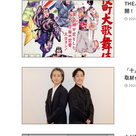
TH
開！
202
「十
取材
202