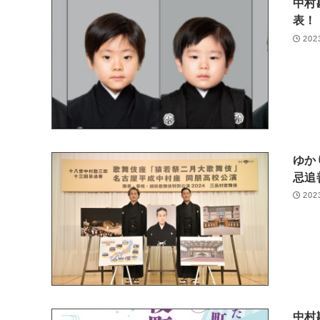
中村
表！
202
ゆか
忌追
202
中村