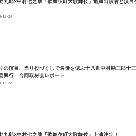
勘九郎×中村七之助「歌舞伎町大歌舞伎」追加出演者と演目
3-12-24
りの演目、当り役づくしで名優を偲ぶ十八世中村勘三郎十
善興行 合同取材会レポート
3-12-22
勘九郎×中村七之助『歌舞伎町大歌舞伎』上演決定！