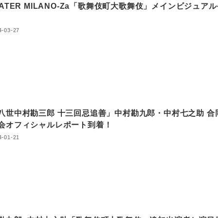
EATER MILANO-Za「歌舞伎町大歌舞伎」メインビジュア
4-03-27
八世中村勘三郎 十三回忌追善」中村勘九郎・中村七之助 合
会オフィシャルレポート到着！
4-01-21