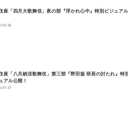
伎座「四月大歌舞伎」夜の部『浮かれ心中』特別ビジュア
6-03-16
伎座「八月納涼歌舞伎」第三部『野田版 研辰の討たれ』特
ュアル公開！
5-07-27