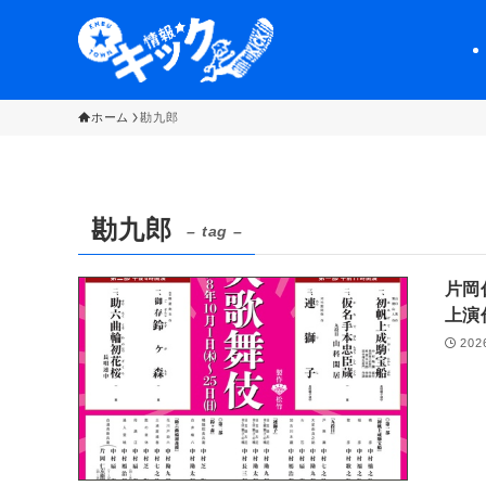
ホーム
勘九郎
勘九郎
– tag –
片岡
上演
202