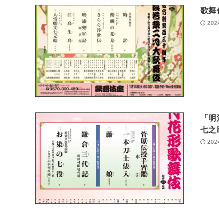
歌舞
202
「明
七之
202