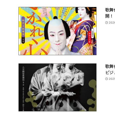
歌舞
開！
202
歌舞
ビジ
202