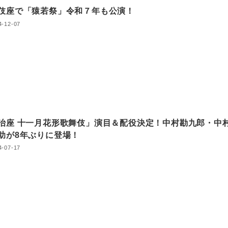
伎座で「猿若祭」令和７年も公演！
4-12-07
治座 十一月花形歌舞伎」演目＆配役決定！中村勘九郎・中
助が8年ぶりに登場！
4-07-17