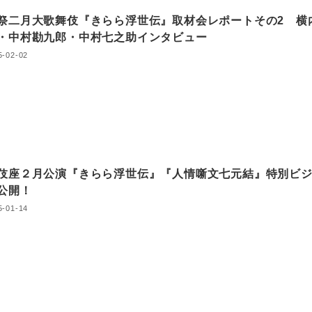
祭二月大歌舞伎『きらら浮世伝』取材会レポートその2 横
・中村勘九郎・中村七之助インタビュー
5-02-02
伎座２月公演『きらら浮世伝』『人情噺文七元結』特別ビ
ル公開！
5-01-14