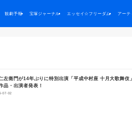
観劇予報
宝塚ジャーナル
エッセイ☆フリーダム
アーテ
仁左衛門が14年ぶりに特別出演「平成中村座 十月大歌舞伎
作品・出演者発表！
6-07-02