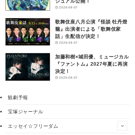
ジュアル公開！
2026-08-07
歌舞伎座八月公演『怪談 牡丹燈
籠』出演者による「歌舞伎家
話」生配信が決定！
2026-08-07
加藤和樹×城田優、ミュージカル
『ファントム』2027年夏に再演
決定！
2026-08-07
観劇予報
宝塚ジャーナル
エッセイ☆フリーダム