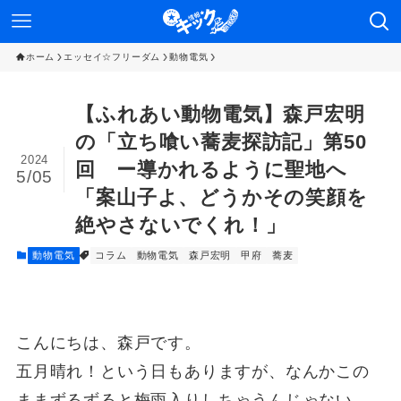
ホーム
エッセイ☆フリーダム
動物電気
【ふれあい動物電気】森戸宏明
の「立ち喰い蕎麦探訪記」第50
2024
回 ー導かれるように聖地へ
5/05
「案山子よ、どうかその笑顔を
絶やさないでくれ！」
動物電気
コラム
動物電気
森戸宏明
甲府
蕎麦
こんにちは、森戸です。
五月晴れ！という日もありますが、なんかこの
ままずるずると梅雨入りしちゃうんじゃない