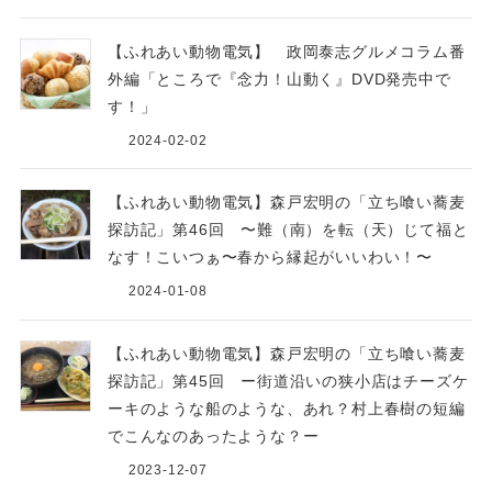
【ふれあい動物電気】 政岡泰志グルメコラム番
外編「ところで『念力！山動く』DVD発売中で
す！」
2024-02-02
【ふれあい動物電気】森戸宏明の「立ち喰い蕎麦
探訪記」第46回 〜難（南）を転（天）じて福と
なす！こいつぁ〜春から縁起がいいわい！〜
2024-01-08
【ふれあい動物電気】森戸宏明の「立ち喰い蕎麦
探訪記」第45回 ー街道沿いの狭小店はチーズケ
ーキのような船のような、あれ？村上春樹の短編
でこんなのあったような？ー
2023-12-07