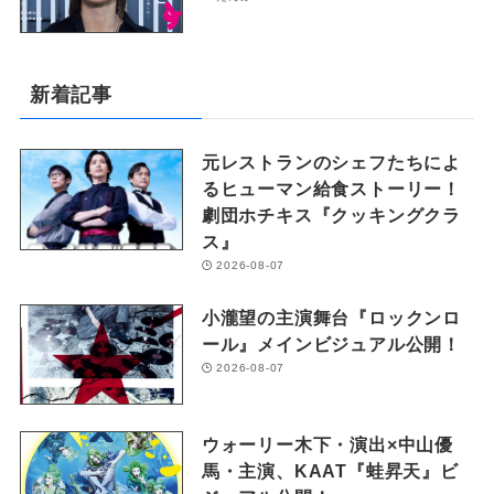
新着記事
元レストランのシェフたちによ
るヒューマン給食ストーリー！
劇団ホチキス『クッキングクラ
ス』
2026-08-07
小瀧望の主演舞台『ロックンロ
ール』メインビジュアル公開！
2026-08-07
ウォーリー木下・演出×中山優
馬・主演、KAAT『蛙昇天』ビ